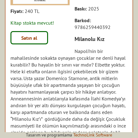
Baskı:
2025
Fiyatı:
240 TL
Barkod:
Kitap stokta mevcut!
9786259440392
Satın al
Milanolu Kız
Napoli’nin bir
mahallesinde sokakta oynayan çocuklar ne denli hayal
kurabilir? Bu hayalin bir sınırı var mıdır? Elbette yoktur.
Hele ki etrafta onların ilgisini çekebilecek bir gizem
varsa. Usta yazar Domenico Starnone, antik mitlerin
büyüsüyle ufak bir apartmanda yaşayan bir çocuğun
hayatını harmanlayarak çarpıcı bir hikâye anlatıyor.
Anneannesinin anlatılarıyla kafasında İlahi Komedya’yı
andıran bir yer altı dünyası kurgulayan çocuğun hayatı,
karşı apartmanda oturan ve balkonda dans eden
“Milanolu Kız’ı” gördüğünde daha da değişir. Çocukluk
masumiyeti ile ölümün kaçınılmazlığı arasındaki o ince
çizgide gezinen bu hikâyenin sadece anlatanla değil,
Tasarım ve programlama
TechnoLink Software