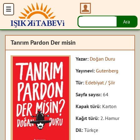
Tanrım Pardon Der misin
Yazar:
Doğan Duru
Yayınevi:
Gutenberg
Tür:
Edebiyat / Şiir
Sayfa sayısı:
64
Kapak türü:
Karton
Kağıt türü:
2. Hamur
Dil:
Türkçe