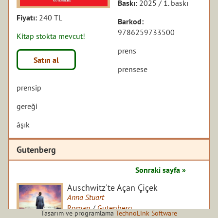
Baskı:
2025 / 1. baskı
Fiyatı:
240 TL
Barkod:
9786259733500
Kitap stokta mevcut!
prens
Satın al
prensese
prensip
gereği
âşık
Gutenberg
Sonraki sayfa »
Auschwitz'te Açan Çiçek
Anna Stuart
Roman
/
Gutenberg
Tasarım ve programlama
TechnoLink Software