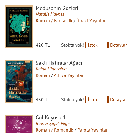
Medusanın Gözleri
Natalie Haynes
Roman / Fantastik
/
İthaki Yayınları
420 TL
Stokta yok!
İstek
Detaylar
Saklı Hatıralar Ağacı
Keigo Higashino
Roman
/
Athica Yayınları
430 TL
Stokta yok!
İstek
Detaylar
Gül Kuyusu 1
Binnur Şafak Nigiz
Roman / Romantik
/
Parola Yayınları