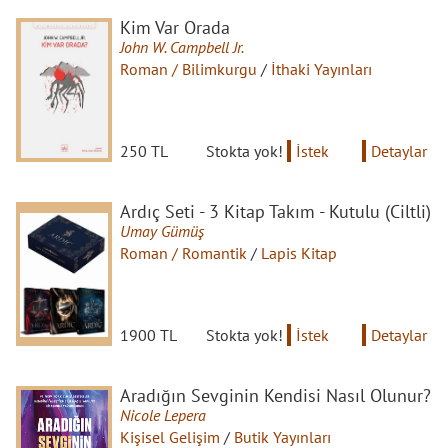
Kim Var Orada
John W. Campbell Jr.
Roman / Bilimkurgu
/
İthaki Yayınları
250 TL
Stokta yok!
İstek
Detaylar
Ardıç Seti - 3 Kitap Takım - Kutulu (Ciltli)
Umay Gümüş
Roman / Romantik
/
Lapis Kitap
1900 TL
Stokta yok!
İstek
Detaylar
Aradığın Sevginin Kendisi Nasıl Olunur?
Nicole Lepera
Kişisel Gelişim
/
Butik Yayınları