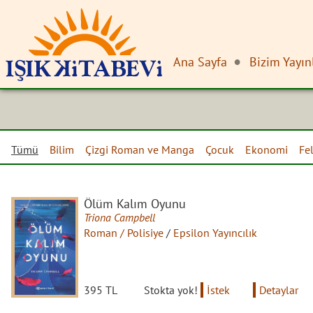
Ana Sayfa
Bizim Yayın
Tümü
Bilim
Çizgi Roman ve Manga
Çocuk
Ekonomi
Fe
Ölüm Kalım Oyunu
Triona Campbell
Roman / Polisiye
/
Epsilon Yayıncılık
395 TL
Stokta yok!
İstek
Detaylar