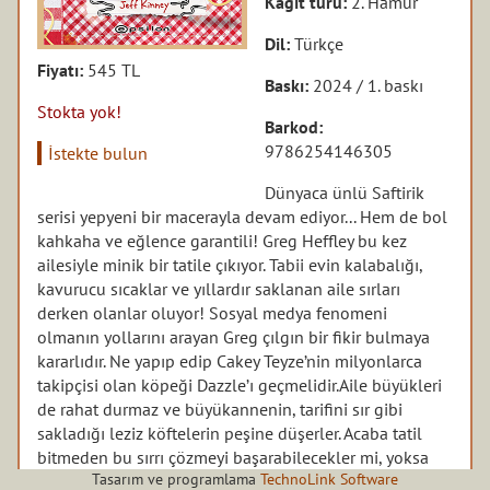
Kağıt türü:
2. Hamur
Dil:
Türkçe
Fiyatı:
545 TL
Baskı:
2024 / 1. baskı
Stokta yok!
Barkod:
9786254146305
İstekte bulun
Dünyaca ünlü Saftirik
serisi yepyeni bir macerayla devam ediyor... Hem de bol
kahkaha ve eğlence garantili!
Greg Heffley bu kez
ailesiyle minik bir tatile çıkıyor. Tabii evin kalabalığı,
kavurucu sıcaklar ve yıllardır saklanan aile sırları
derken olanlar oluyor!
Sosyal medya fenomeni
olmanın yollarını arayan Greg çılgın bir fikir bulmaya
kararlıdır. Ne yapıp edip Cakey Teyze’nin milyonlarca
takipçisi olan köpeği Dazzle’ı geçmelidir.Aile büyükleri
de rahat durmaz ve büyükannenin, tarifini sır gibi
sakladığı leziz köftelerin peşine düşerler. Acaba tatil
bitmeden bu sırrı çözmeyi başarabilecekler mi, yoksa
Tasarım ve programlama
TechnoLink Software
Greg her zamanki gibi işleri daha da mı karıştıracak?