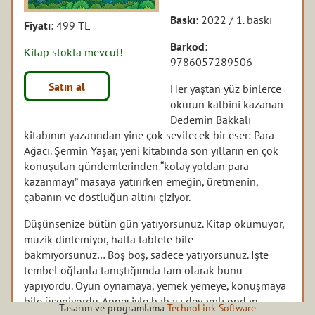
Baskı:
2022 / 1. baskı
Fiyatı:
499 TL
Barkod:
Kitap stokta mevcut!
9786057289506
Satın al
Her yaştan yüz binlerce
okurun kalbini kazanan
Dedemin Bakkalı
kitabının yazarından yine çok sevilecek bir eser: Para
Ağacı. Şermin Yaşar, yeni kitabında son yılların en çok
konuşulan gündemlerinden “kolay yoldan para
kazanmayı” masaya yatırırken emeğin, üretmenin,
çabanın ve dostluğun altını çiziyor.
Düşünsenize bütün gün yatıyorsunuz. Kitap okumuyor,
müzik dinlemiyor, hatta tablete bile
bakmıyorsunuz… Boş boş, sadece yatıyorsunuz. İşte
tembel oğlanla tanıştığımda tam olarak bunu
yapıyordu. Oyun oynamaya, yemek yemeye, konuşmaya
bile üşeniyordu. Annesiyle babası devamlı ondan
Tasarım ve programlama
TechnoLink Software