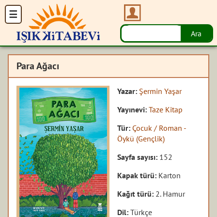
Para Ağacı
Yazar:
Şermin Yaşar
Yayınevi:
Taze Kitap
Tür:
Çocuk / Roman -
Öykü (Gençlik)
Sayfa sayısı:
152
Kapak türü:
Karton
Kağıt türü:
2. Hamur
Dil:
Türkçe