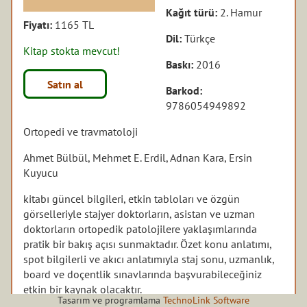
Kağıt türü:
2. Hamur
Fiyatı:
1165 TL
Dil:
Türkçe
Kitap stokta mevcut!
Baskı:
2016
Satın al
Barkod:
9786054949892
Ortopedi ve travmatoloji
Ahmet Bülbül, Mehmet E. Erdil, Adnan Kara, Ersin
Kuyucu
kitabı güncel bilgileri, etkin tabloları ve özgün
görselleriyle stajyer doktorların, asistan ve uzman
doktorların ortopedik patolojilere yaklaşımlarında
pratik bir bakış açısı sunmaktadır. Özet konu anlatımı,
spot bilgilerli ve akıcı anlatımıyla staj sonu, uzmanlık,
board ve doçentlik sınavlarında başvurabileceğiniz
etkin bir kaynak olacaktır.
Tasarım ve programlama
TechnoLink Software