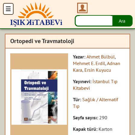
Ortopedi ve Travmatoloji
Yazar:
Ahmet Bülbül
,
Mehmet E. Erdil
,
Adnan
Kara
,
Ersin Kuyucu
Yayınevi:
İstanbul Tıp
Kitabevi
Tür:
Sağlık / Alternatif
Tıp
Sayfa sayısı:
290
Kapak türü:
Karton