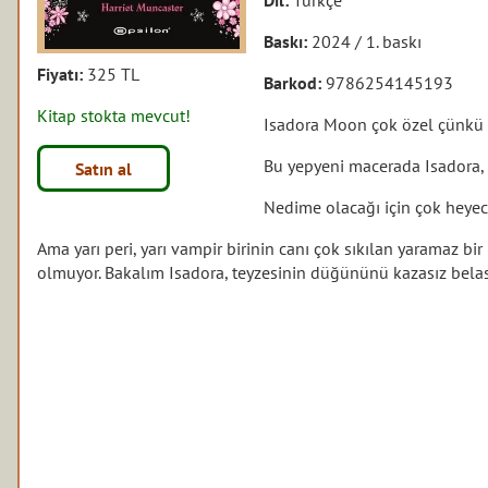
Baskı:
2024 / 1. baskı
Fiyatı:
325 TL
Barkod:
9786254145193
Kitap stokta mevcut!
Isadora Moon çok özel çünkü h
Bu yepyeni macerada Isadora, 
Satın al
Nedime olacağı için çok heyec
Ama yarı peri, yarı vampir birinin canı çok sıkılan yaramaz bir
olmuyor. Bakalım Isadora, teyzesinin düğününü kazasız belas