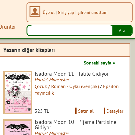
Üye ol
|
Giriş yap
|
Şifremi unuttum
Ürünler
Yazarın diğer kitapları
Sonraki sayfa »
Isadora Moon 11 - Tatile Gidiyor
Harriet Muncaster
Çocuk / Roman - Öykü (Gençlik)
/
Epsilon
Yayıncılık
325 TL
Satın al
Detaylar
Isadora Moon 10 - Pijama Partisine
Gidiyor
Harriet Muncaster