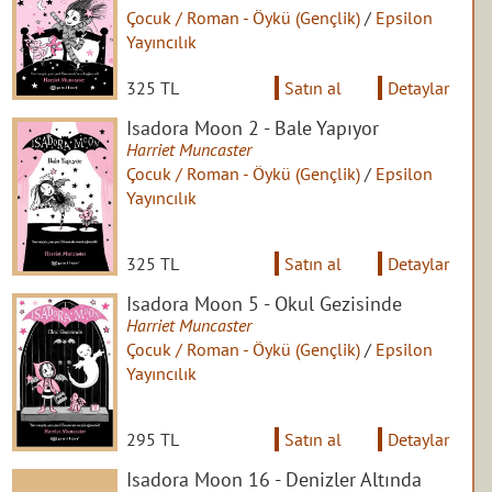
Çocuk / Roman - Öykü (Gençlik)
/
Epsilon
Yayıncılık
325 TL
Satın al
Detaylar
Isadora Moon 2 - Bale Yapıyor
Harriet Muncaster
Çocuk / Roman - Öykü (Gençlik)
/
Epsilon
Yayıncılık
325 TL
Satın al
Detaylar
Isadora Moon 5 - Okul Gezisinde
Harriet Muncaster
Çocuk / Roman - Öykü (Gençlik)
/
Epsilon
Yayıncılık
295 TL
Satın al
Detaylar
Isadora Moon 16 - Denizler Altında