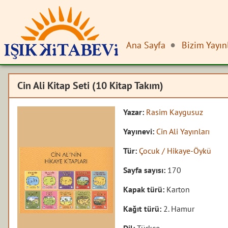
Ana Sayfa
Bizim Yayın
Cin Ali Kitap Seti (10 Kitap Takım)
Yazar:
Rasim Kaygusuz
Yayınevi:
Cin Ali Yayınları
Tür:
Çocuk / Hikaye-Öykü
Sayfa sayısı:
170
Kapak türü:
Karton
Kağıt türü:
2. Hamur
Dil:
Türkçe