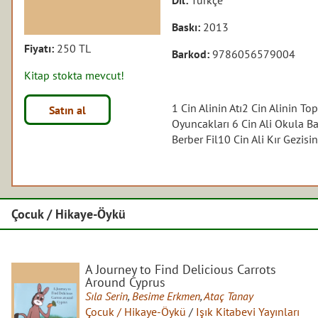
Baskı:
2013
Fiyatı:
250 TL
Barkod:
9786056579004
Kitap stokta mevcut!
1 Cin Alinin Atı2 Cin Alinin T
Satın al
Oyuncakları 6 Cin Ali Okula Ba
Berber Fil10 Cin Ali Kır Gezis
Çocuk / Hikaye-Öykü
A Journey to Find Delicious Carrots
Around Cyprus
Sıla Serin
,
Besime Erkmen
,
Ataç Tanay
Çocuk / Hikaye-Öykü
/
Işık Kitabevi Yayınları