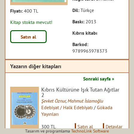
Dil:
Türkçe
Fiyatı:
400 TL
Baskı:
2013
Kitap stokta mevcut!
Kıbrıs kitabı
Satın al
Barkod:
9789963978373
Yazarın diğer kitapları
Sonraki sayfa »
Kıbrıs Kültürüne Işık Tutan Ağıtlar
2
Şevket Öznur
,
Mahmut İslamoğlu
Edebiyat / Halk Edebiyatı
/
Gökada
Yayınları
300 TL
Satın al
Detaylar
Tasarım ve programlama
TechnoLink Software