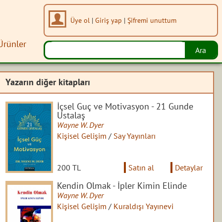
Üye ol
|
Giriş yap
|
Şifremi unuttum
Ürünler
Yazarın diğer kitapları
İçsel Guç ve Motivasyon - 21 Gunde
Ustalaş
Wayne W. Dyer
Kişisel Gelişim
/
Say Yayınları
200 TL
Satın al
Detaylar
Kendin Olmak - İpler Kimin Elinde
Wayne W. Dyer
Kişisel Gelişim
/
Kuraldışı Yayınevi