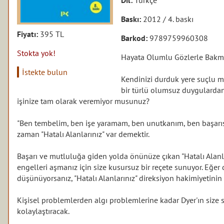
Baskı:
2012 / 4. baskı
Fiyatı:
395 TL
Barkod:
9789759960308
Stokta yok!
Hayata Olumlu Gözlerle Bakman
İstekte bulun
Kendinizi durduk yere suçlu m
bir türlü olumsuz duygularda
işinize tam olarak veremiyor musunuz?
"Ben tembelim, ben işe yaramam, ben unutkanım, ben başarıs
zaman "Hatalı Alanlarınız" var demektir.
Başarı ve mutluluğa giden yolda önünüze çıkan "Hatalı Alanlar
engelleri aşmanız için size kusursuz bir reçete sunuyor. Eğer 
düşünüyorsanız, "Hatalı Alanlarınız" direksiyon hakimiyetinin
Kişisel problemlerden algı problemlerine kadar Dyer'ın size
kolaylaştıracak.