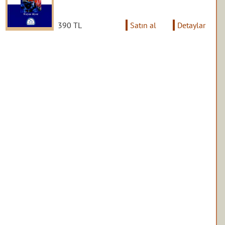
390 TL
Satın al
Detaylar