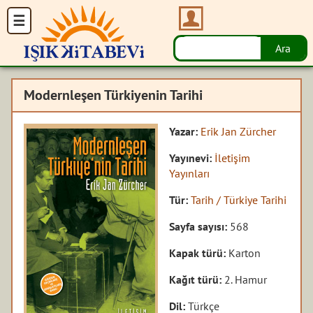
Modernleşen Türkiyenin Tarihi
Yazar:
Erik Jan Zürcher
Yayınevi:
İletişim
Yayınları
Tür:
Tarih / Türkiye Tarihi
Sayfa sayısı:
568
Kapak türü:
Karton
Kağıt türü:
2. Hamur
Dil:
Türkçe