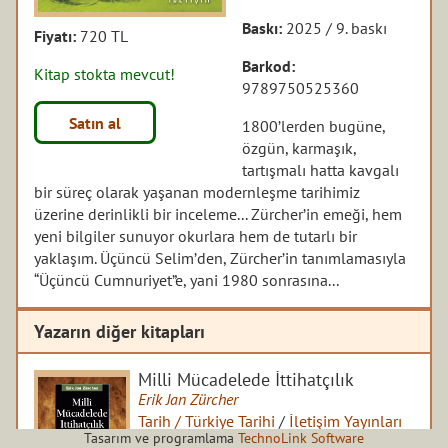
Baskı:
2025 / 9. baskı
Fiyatı:
720 TL
Barkod:
Kitap stokta mevcut!
9789750525360
Satın al
1800’lerden bugüne,
özgün, karmaşık,
tartışmalı hatta kavgalı
bir süreç olarak yaşanan modernleşme tarihimiz
üzerine derinlikli bir inceleme... Zürcher’in emeği, hem
yeni bilgiler sunuyor okurlara hem de tutarlı bir
yaklaşım. Üçüncü Selim’den, Zürcher’in tanımlamasıyla
“Üçüncü Cumnuriyet”e, yani 1980 sonrasına...
Yazarın diğer kitapları
Milli Mücadelede İttihatçılık
Erik Jan Zürcher
Tarih / Türkiye Tarihi
/
İletişim Yayınları
Tasarım ve programlama
TechnoLink Software