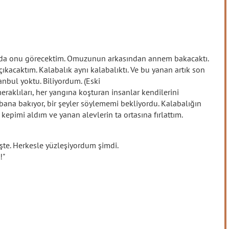
da onu görecektim. Omuzunun arkasından annem bakacaktı.
ıkacaktım. Kalabalık aynı kalabalıktı. Ve bu yanan artık son
nbul yoktu. Biliyordum. (Eski
raklıları, her yangına koşturan insanlar kendilerini
 bana bakıyor, bir şeyler söylememi bekliyordu. Kalabalığın
kepimi aldım ve yanan alevlerin ta ortasına fırlattım.
te. Herkesle yüzleşiyordum şimdi.
!"