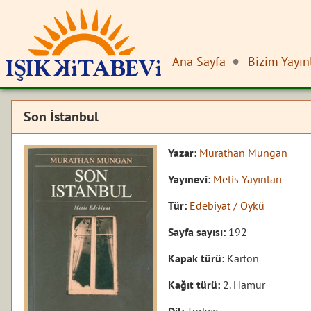
Ana Sayfa
Bizim Yayın
Son İstanbul
Yazar:
Murathan Mungan
Yayınevi:
Metis Yayınları
Tür:
Edebiyat / Öykü
Sayfa sayısı:
192
Kapak türü:
Karton
Kağıt türü:
2. Hamur
Dil:
Türkçe