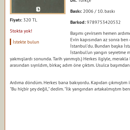
Baskı:
2006 / 10. baskı
Fiyatı:
320 TL
Barkod:
9789753420532
Stokta yok!
Başımı çevirsem hemen ardım
Evin kapısından az sonra ben ç
İstekte bulun
İstanbul'du. Bundan başka İsta
İstanbul'un yangın seyretme me
yakmışlardı sonunda. Tarih yanmıştı.) Herkes ilgiyle, merakla
arasından sıyrıldım, birkaç adım öne çıktım. Usulca başımdan 
Ardıma döndüm. Herkes bana bakıyordu. Kapıdan çıkmıştım iş
"Bu hiçbir şey değil," dedim. "İlk yangından artakalmıştım ben