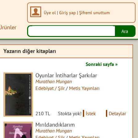
Üye ol
|
Giriş yap
|
Şifremi unuttum
Ürünler
Yazarın diğer kitapları
Sonraki sayfa »
Oyunlar İntiharlar Şarkılar
Murathan Mungan
Edebiyat / Şiir
/
Metis Yayınları
210 TL
Stokta yok!
İstek
Detaylar
Mırıldandıklarım
Murathan Mungan
Edebiyat / Şiir
/
Metis Yayınları