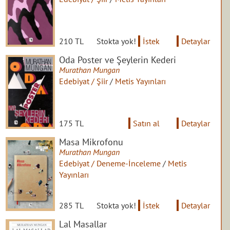
210 TL
Stokta yok!
İstek
Detaylar
Oda Poster ve Şeylerin Kederi
Murathan Mungan
Edebiyat / Şiir
/
Metis Yayınları
175 TL
Satın al
Detaylar
Masa Mikrofonu
Murathan Mungan
Edebiyat / Deneme-İnceleme
/
Metis
Yayınları
285 TL
Stokta yok!
İstek
Detaylar
Lal Masallar