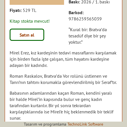
Baskı:
2026 / 1. baskı
Fiyatı:
529 TL
Barkod:
9786259365039
Kitap stokta mevcut!
“Kural bir: Bratva’da
Satın al
tesadüf diye bir şey
yoktur.”
Mirel Erez, kız kardeşinin tedavi masraflarını karşılamak
için birden fazla işte çalışan, tüm hayatını kardeşine
adayan bir kadındır.
Roman Raskalov, Bratva’da Vor rolünü üstlenen ve
Tanrı’nın tahtını korumakla görevlendirilmiş bir Seraf’tır.
Babasının adamlarından kaçan Roman, kendini yaralı
bir halde Mirel’in kapısında bulur ve genç kadın
tarafından kurtarılır. Bir yıl sonra tekrardan
karşılaştıklarında ise Mirel’e hiç beklenmedik bir teklif
sunar.
Tasarım ve programlama
TechnoLink Software