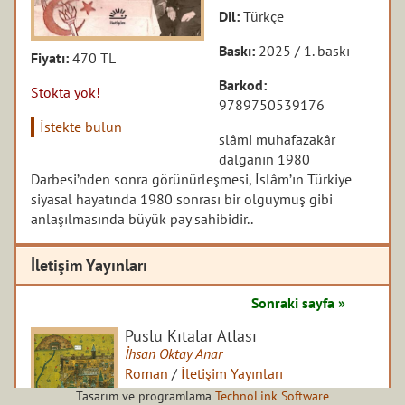
Dil:
Türkçe
Baskı:
2025 / 1. baskı
Fiyatı:
470 TL
Barkod:
Stokta yok!
9789750539176
İstekte bulun
slâmi muhafazakâr
dalganın 1980
Darbesi’nden sonra görünürleşmesi, İslâm’ın Türkiye
siyasal hayatında 1980 sonrası bir olguymuş gibi
anlaşılmasında büyük pay sahibidir..
İletişim Yayınları
Sonraki sayfa »
Puslu Kıtalar Atlası
İhsan Oktay Anar
Roman
/
İletişim Yayınları
Tasarım ve programlama
TechnoLink Software