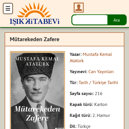
Mütarekeden Zafere
Yazar:
Mustafa Kemal
Atatürk
Yayınevi:
Can Yayınları
Tür:
Tarih / Türkiye Tarihi
Sayfa sayısı:
216
Kapak türü:
Karton
Kağıt türü:
2. Hamur
Dil:
Türkçe