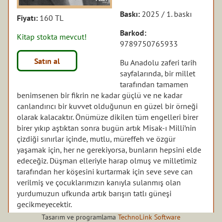
Baskı:
2025 / 1. baskı
Fiyatı:
160 TL
Barkod:
Kitap stokta mevcut!
9789750765933
Satın al
Bu Anadolu zaferi tarih
sayfalarında, bir millet
tarafından tamamen
benimsenen bir fikrin ne kadar güçlü ve ne kadar
canlandırıcı bir kuvvet olduğunun en güzel bir örneği
olarak kalacaktır. Önümüze dikilen tüm engelleri birer
birer yıkıp aştıktan sonra bugün artık Misak-ı Milli’nin
çizdiği sınırlar içinde, mutlu, müreffeh ve özgür
yaşamak için, her ne gerekiyorsa, bunların hepsini elde
edeceğiz. Düşman elleriyle harap olmuş ve milletimiz
tarafından her köşesini kurtarmak için seve seve can
verilmiş ve çocuklarımızın kanıyla sulanmış olan
yurdumuzun ufkunda artık barışın tatlı güneşi
gecikmeyecektir.
Tasarım ve programlama
TechnoLink Software