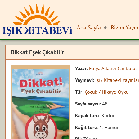
Ana Sayfa
Bizim Yayın
Dikkat Eşek Çıkabilir
Yazar:
Fulya Adalıer Canbolat
Yayınevi:
Işık Kitabevi Yayınlar
Tür:
Çocuk / Hikaye-Öykü
Sayfa sayısı:
48
Kapak türü:
Karton
Kağıt türü:
1. Hamur
Dil:
Türkçe