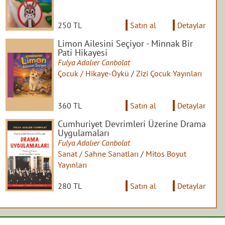
250 TL
Satın al
Detaylar
Limon Ailesini Seçiyor - Minnak Bir
Pati Hikayesi
Fulya Adalıer Canbolat
Çocuk / Hikaye-Öykü
/
Zizi Çocuk Yayınları
360 TL
Satın al
Detaylar
Cumhuriyet Devrimleri Üzerine Drama
Uygulamaları
Fulya Adalıer Canbolat
Sanat / Sahne Sanatları
/
Mitos Boyut
Yayınları
280 TL
Satın al
Detaylar