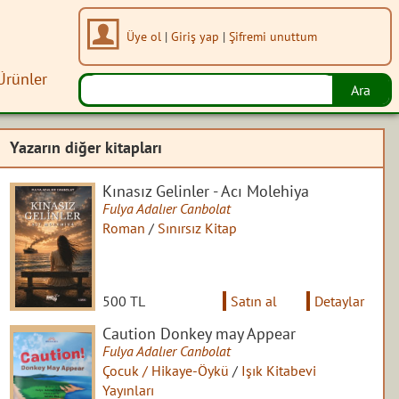
Üye ol
|
Giriş yap
|
Şifremi unuttum
Ürünler
Yazarın diğer kitapları
Kınasız Gelinler - Acı Molehiya
Fulya Adalıer Canbolat
Roman
/
Sınırsız Kitap
500 TL
Satın al
Detaylar
Caution Donkey may Appear
Fulya Adalıer Canbolat
Çocuk / Hikaye-Öykü
/
Işık Kitabevi
Yayınları