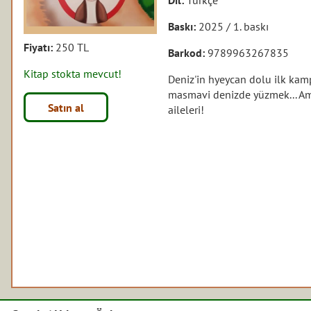
Baskı:
2025 / 1. baskı
Fiyatı:
250 TL
Barkod:
9789963267835
Kitap stokta mevcut!
Deniz'in hyeycan dolu ilk kam
masmavi denizde yüzmek... Ama
Satın al
aileleri!